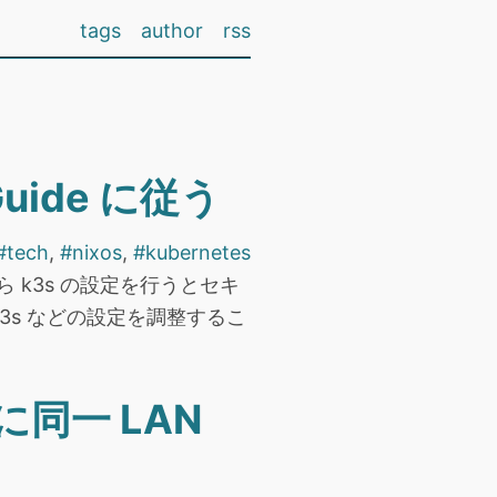
tags
author
rss
 Guide に従う
#tech
,
#nixos
,
#kubernetes
がら k3s の設定を行うとセキ
.k3s などの設定を調整するこ
s に同一 LAN