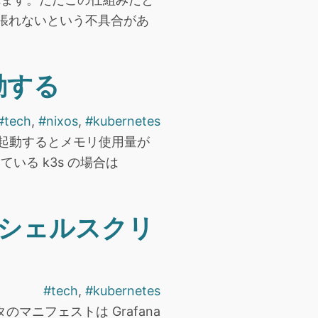
tion を張れないという不具合があ
起動する
#tech
,
#nixos
,
#kubernetes
。再起動するとメモリ使用量が
いる k3s の場合は
t をシェルスクリ
#tech
,
#kubernetes
タのマニフェストは Grafana