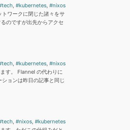
#tech
,
#kubernetes
,
#nixos
ネットワークに閉じた諸々をサ
するのですが出先からアクセ
#tech
,
#kubernetes
,
#nixos
す。 Flannel の代わりに
チベーションは昨日の記事と同じ
#tech
,
#nixos
,
#kubernetes
用されます。ただこの仕組みだと