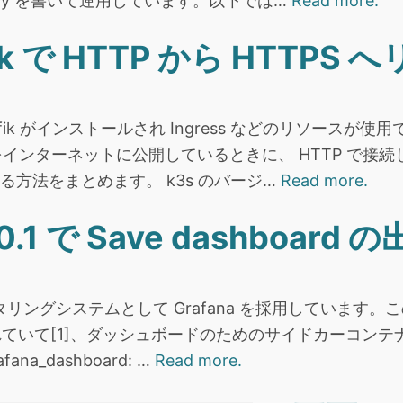
olicy を書いて運用しています。以下では…
Read more.
efik で HTTP から HTTP
aefik がインストールされ Ingress などのリソースが
ビスをインターネットに公開しているときに、 HTTP で
せる方法をまとめます。 k3s のバージ…
Read more.
3.0.1 で Save dashboar
システムとして Grafana を採用しています。この Gra
ロイされていて[1]、ダッシュボードのためのサイドカーコ
a_dashboard: …
Read more.