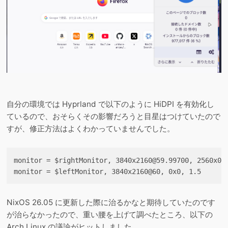
自分の環境では Hyprland で以下のように HiDPI を有効化し
ているので、おそらくその影響だろうと目星はつけていたので
すが、修正方法はよくわかっていませんでした。
monitor = $rightMonitor, 
3840x2160@59.99700
, 2560x0, 
NixOS 26.05 に更新した際に治るかなと期待していたのです
が治らなかったので、重い腰を上げて調べたところ、以下の
Arch Linux の議論がヒットしました。