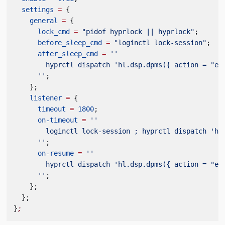
  settings
 =
 {
    general
 =
 {
      lock_cmd
 =
 "pidof hyprlock || hyprlock"
;
      before_sleep_cmd
 =
 "loginctl lock-session"
;
      after_sleep_cmd
 =
 ''
        hyprctl dispatch 'hl.dsp.dpms({ action = "en
      ''
;
    };
    listener
 =
 {
      timeout
 =
 1800
;
      on-timeout
 =
 ''
        loginctl lock-session ; hyprctl dispatch 'hl
      ''
;
      on-resume
 =
 ''
        hyprctl dispatch 'hl.dsp.dpms({ action = "en
      ''
;
    };
  };
}
;