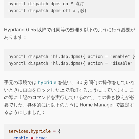
hyprctl dispatch dpms on # 点灯

Hyprland 0.55 以降では同等の処理を以下のように行う必要が
あります：
hyprctl dispatch 'hl.dsp.dpms({ action = "enable" })
手元の環境では
hypridle
を使い、30 分間何の操作をしていな
いときに画面をロックした上で消灯するようにしています。こ
の際に上記のコマンドを実行しているので、この書き換えが必
要でした。具体的には以下のように Home Manager で設定す
るようにしました：
services
.
hypridle
 =
 {
  enable
 =
 true
;