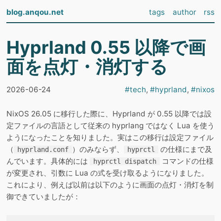
blog.anqou.net
tags
author
rss
Hyprland 0.55 以降で画
面を点灯・消灯する
2026-06-24
#
tech
,
#
hyprland
,
#
nixos
NixOS 26.05 に移行した際に、Hyprland が 0.55 以降では設
定ファイルの言語として従来の hyprlang ではなく Lua を使う
ようになったことを知りました。実はこの移行は設定ファイル
（
）のみならず、
の仕様にまで及
hyprland.conf
hyprctl
んでいます。具体的には
コマンドの仕様
hyprctl dispatch
が変更され、引数に Lua の式を受け取るようになりました。
これにより、例えば以前は以下のように画面の点灯・消灯を制
御できていましたが：