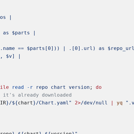
pos |
) as $parts |
(.name == $parts[0])) | .[0].url) as $repo_ur
], $v] |
hile
 read
 -r
 repo
 chart
 version
; 
do
f it's already downloaded
DIR
}/${
chart
}/Chart.yaml" 
2>
/dev/null 
|
 yq
 ".
{
repo
} ${
chart
} ${
version
}"