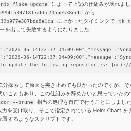
によって上記の仕組みが壊れました。
nix flake update
から
a994fa307f817a6bc705ae538eeb
に上がったタイミングで
332b977e387bda8e1ca
tk t
ーを出して失敗するようになりました：
":"2026-06-14T22:37:04+09:00","message":"Vend
":"2026-06-14T22:37:04+09:00","message":"Sync
履歴を二分探索して原因を突き止めても良かったのですが、
と相性が悪いこともあり、この仕組みを辞めたいと思っていた
相当の処理を自前で行うことにしまし
ndor --prune
力を受け取り、そこで指定されている Helm Chart 
配置するようなスクリプトです。