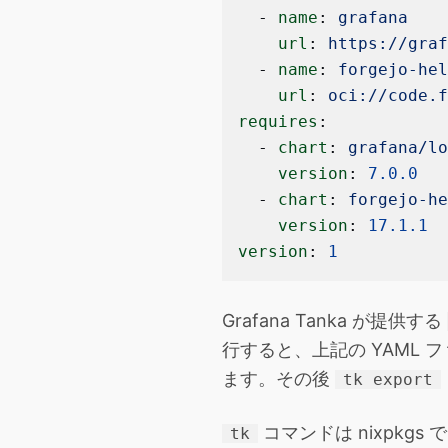
  - 
name
: 
grafana
    url
: 
https://gra
  - 
name
: 
forgejo-he
    url
: 
oci://code.
requires
:
  - 
chart
: 
grafana/l
    version
: 
7.0.0
  - 
chart
: 
forgejo-h
    version
: 
17.1.1
version
: 
1
Grafana Tanka が提供する
行すると、上記の YAML ファ
ます。その後
tk export
コマンドは nixpkg
tk