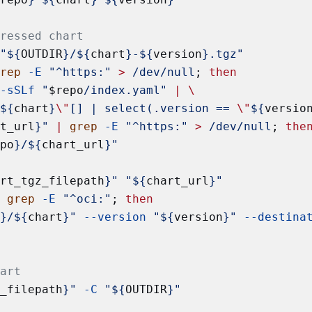
pressed chart
=
"${
OUTDIR
}/${
chart
}-${
version
}.tgz"
grep
 -E
 "^https:"
 >
 /dev/null
; 
then
 -sSLf
 "
$repo
/index.yaml"
 |
 \
"
${
chart
}
\"
[] | select(.version == 
\"
${
versio
rt_url
}"
 |
 grep
 -E
 "^https:"
 >
 /dev/null
; 
the
epo
}/${
chart_url
}"
art_tgz_filepath
}"
 "${
chart_url
}"
|
 grep
 -E
 "^oci:"
; 
then
o
}/${
chart
}"
 --version
 "${
version
}"
 --destina
hart
z_filepath
}"
 -C
 "${
OUTDIR
}"