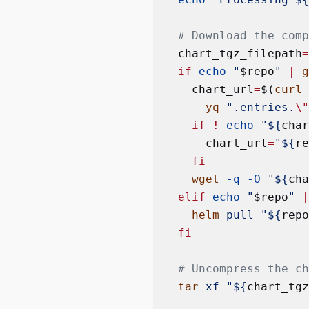
  # Download the com
  chart_tgz_filepath
  if
 echo
 "
$repo
"
 |
 
    chart_url
=
$(
curl
      yq
 ".entries.
\
    if
 !
 echo
 "${
cha
      chart_url
=
"${
r
    fi
    wget
 -q
 -O
 "${
ch
  elif
 echo
 "
$repo
"
 
    helm
 pull
 "${
rep
  fi
  # Uncompress the c
  tar
 xf
 "${
chart_tg