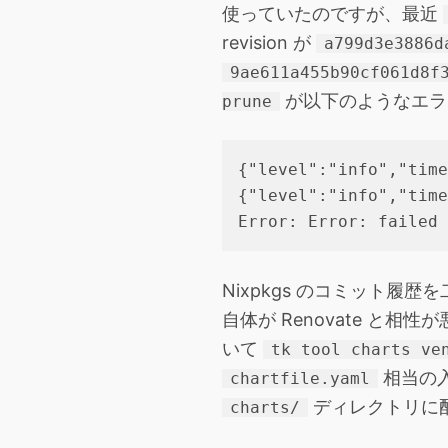
使っていたのですが、最近
revision が
a799d3e3886d
9ae611a455b90cf061d8f
が以下のようなエラ
prune
{"level":"info","time
{"level":"info","time
Nixpkgs のコミット
自体が Renovate 
いて
tk tool charts ve
相当の入
chartfile.yaml
ディレクトリに
charts/