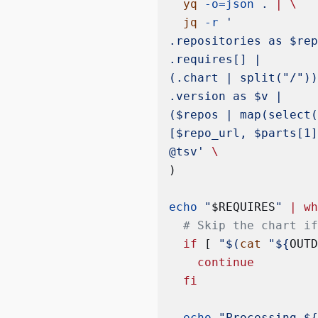
  yq
 -o=json
 .
 |
 \
  jq
 -r
 '
.repositories as $re
.requires[] |
(.chart | split("/")
.version as $v |
($repos | map(select
[$repo_url, $parts[1
@tsv'
 \
)
echo
 "
$REQUIRES
"
 |
 w
  # Skip the chart i
  if
 [ 
"$(
cat
 "${
OUT
    continue
  fi
  echo
 "Processing $