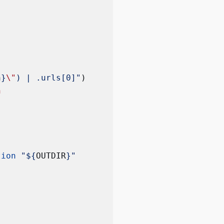
n
}
\"
) | .urls[0]"
)
n
tion
 "${
OUTDIR
}"