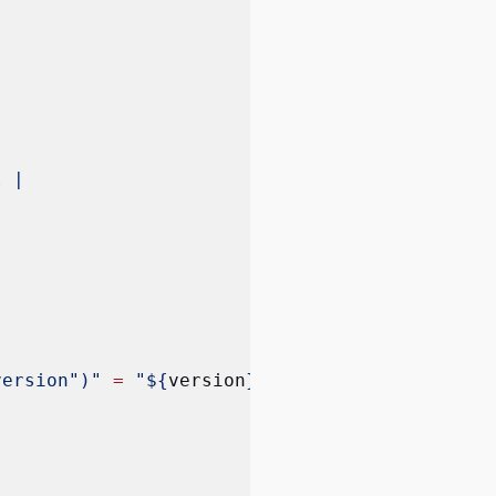
l |
version")"
 =
 "${
version
}"
 ]; 
then