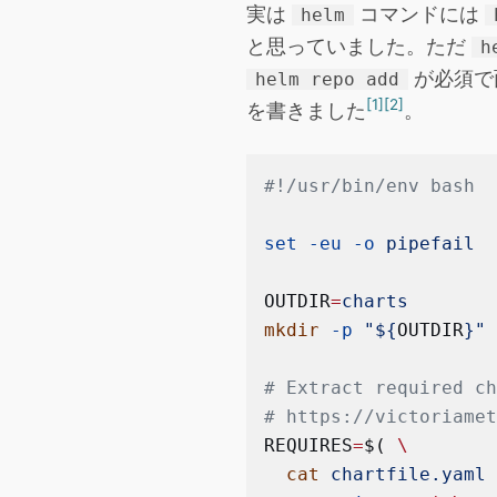
実は
コマンドには
helm
と思っていました。ただ
h
が必須で
helm repo add
[1]
[2]
を書きました
。
#!/usr/bin/env bash
set
 -eu
 -o
 pipefail
OUTDIR
=
charts
mkdir
 -p
 "${
OUTDIR
}"
# Extract required c
# https://victoriame
REQUIRES
=
$( 
\
  cat
 chartfile.yaml