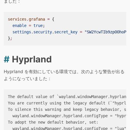
ました：
services
.
grafana
 =
 {
  enable
 =
 true
;
  settings
.
security
.
secret_key
 =
 "SW2YcwTIb9zpOOhoPs
}
;
#
Hyprland
Hyprland を有効にしている環境では、次のような警告が出る
ようになっていました：
The default value of `wayland.windowManager.hyprland.
You are currently using the legacy default (`"hyprlan
To silence this warning and keep legacy behavior, set
  wayland.windowManager.hyprland.configType = "hyprla
To adopt the new default behavior, set:
