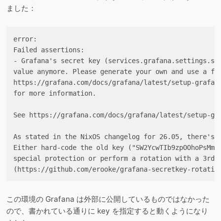
ました：
error:

Failed assertions:

- Grafana's secret key (services.grafana.settings.sec
value anymore. Please generate your own and use a fil
https://grafana.com/docs/grafana/latest/setup-grafana
for more information.

See https://grafana.com/docs/grafana/latest/setup-gra
As stated in the NixOS changelog for 26.05, there's n
Either hard-code the old key ("SW2YcwTIb9zpOOhoPsMm")
special protection or perform a rotation with a 3rd-p
この環境の Grafana は外部に公開しているものではなかった
ので、書かれている通りに key を指定すると動くようになり