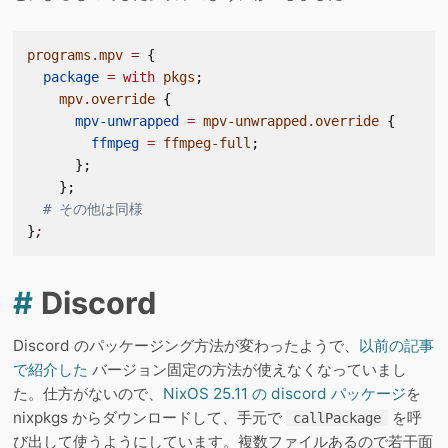
programs
.
mpv
 =
 {
  package
 =
 with
 pkgs
;
    mpv
.
override
 {
      mpv-unwrapped
 =
 mpv-unwrapped
.
override
 {
        ffmpeg
 =
 ffmpeg-full
;
      };
    };
  # その他は同様
}
;
#
Discord
Discord のパッケージング方法が変わったようで、
以前の記事
で紹介した
バージョン固定の方法が使えなくなっていまし
た。仕方がないので、
NixOS 25.11 の discord パッケージ
を
nixpkgs からダウンロードして、手元で
を呼
callPackage
び出して使うようにしています。複数ファイルあるので若干面