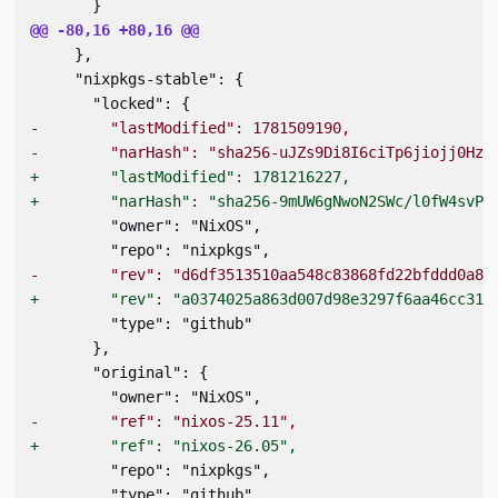
       }
@@ -80,16 +80,16 @@
     },
     "nixpkgs-stable": {
       "locked": {
-        "lastModified": 1781509190,
-        "narHash": "sha256-uJZs9Di8I6ciTp6jiojj0Hzl
+        "lastModified": 1781216227,
+        "narHash": "sha256-9mUW6gNwoN2SWc/l0fW4svPN
         "owner": "NixOS",
         "repo": "nixpkgs",
-        "rev": "d6df3513510aa548c83868fd22bfddd0a8c
+        "rev": "a0374025a863d007d98e3297f6aa46cc314
         "type": "github"
       },
       "original": {
         "owner": "NixOS",
-        "ref": "nixos-25.11",
+        "ref": "nixos-26.05",
         "repo": "nixpkgs",
         "type": "github"