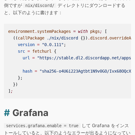
倒ですが
ディレクトリにダウンロードする
nix/discord/
と、以下のように書けます：
environment
.
systemPackages
 =
 with
 pkgs
;
 [
  ((
callPackage
 ./nix/discord
 {})
.
discord
.
overrideAt
    version
 =
 "0.0.111"
;
    src
 =
 fetchurl
 {
      url
 =
 "https://stable.dl2.discordapp.net/apps/
      hash
 =
 "sha256-o4U6i223Agtbt1N9v0GO/Ivx68OQcX/
    };
  })
]
;
#
Grafana
して Grafana をインス
services.grafana.enable = true
トールしていると、以下のようなエラーが出るようになってい