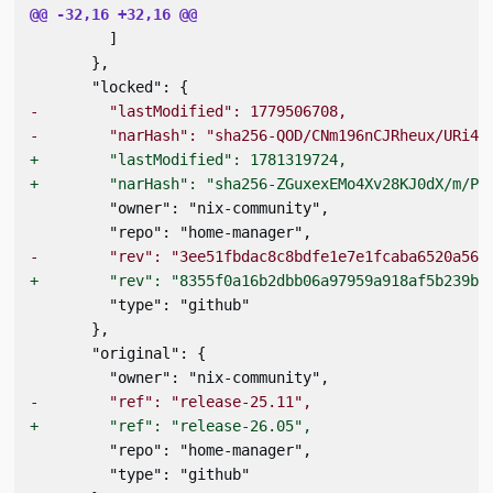
@@ -32,16 +32,16 @@
         ]
       },
       "locked": {
-        "lastModified": 1779506708,
-        "narHash": "sha256-QOD/CNm196nCJRheux/URi4/
+        "lastModified": 1781319724,
+        "narHash": "sha256-ZGuxexEMo4Xv28KJ0dX/m/PH
         "owner": "nix-community",
         "repo": "home-manager",
-        "rev": "3ee51fbdac8c8bdfe1e7e1fcaba6520a563
+        "rev": "8355f0a16b2dbb06a97959a918af5b239bb
         "type": "github"
       },
       "original": {
         "owner": "nix-community",
-        "ref": "release-25.11",
+        "ref": "release-26.05",
         "repo": "home-manager",
         "type": "github"