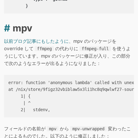
       }
#
mpv
以前ブログ記事にもしたように
、mpv のパッケージを
override して
の代わりに
を使うよ
ffmpeg
ffmpeg-full
うにしています。mpv のパッケージに修正が入り、この部分
で次のようなエラーが出るようになりました：
error: function 'anonymous lambda' called with unexpe
at /nix/store/9figz32vbiblaw5x3li1hc8q9qwlwf27-source
     1| {

      | ^

フィールドの名前が
から
変わったこ
mpv
mpv-unwrapped
とによるものでした。以下のように修正しました：