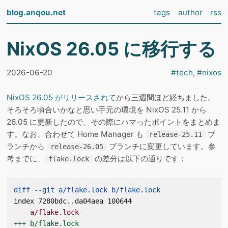
blog.anqou.net
tags
author
rss
NixOS 26.05 に移行する
2026-06-20
#
tech
,
#
nixos
NixOS 26.05 がリリースされて
から三週間ほど経ちました。
そろそろ頃合いかなと思い手元の環境を NixOS 25.11 から
26.05 に更新したので、その際にハマったポイントをまとめま
す。なお、合わせて Home Manager も
ブ
release-25.11
ランチから
ブランチに変更しています。参
release-26.05
考までに、
の差分は以下の通りです：
flake.lock
diff --git a/flake.lock b/flake.lock
index 7280bdc..da04aea 100644
--- a/flake.lock
+++ b/flake.lock