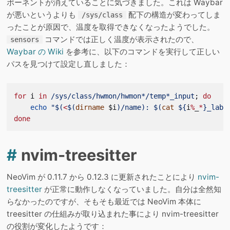
ポーネントが消えていることに気づきました。これは Waybar
が悪いというよりも
配下の構造が変わってしま
/sys/class
ったことが原因で、温度を取得できなくなったようでした。
コマンドでは正しく温度が表示されたので、
sensors
Waybar の Wiki
を参考に、以下のコマンドを実行して正しい
パスを見つけて設定し直しました：
for
 i 
in
 /sys/class/hwmon/hwmon*/temp*_input
; 
do
    echo
 "$(
<
$(
dirname
 $i
)/name): $(
cat
 ${
i
%
_
*
}_labe
done
#
nvim-treesitter
NeoVim が 0.11.7 から 0.12.3 に更新されたことにより
nvim-
treesitter
が正常に動作しなくなっていました。自分は全然知
らなかったのですが、そもそも最近では NeoVim 本体に
treesitter の仕組みが取り込まれた事により nvim-treesitter
の役割が変化したようです：